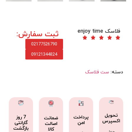
فلاسک enjoy time
ثبت سفارش:
02177526790
09121344824
دسته:
ست فلاسک
تحویل
پرداخت
7 روز
ضمانت
اکسپرس
امن
گارانتی
اصالت
بازگشت
کالا
حمل