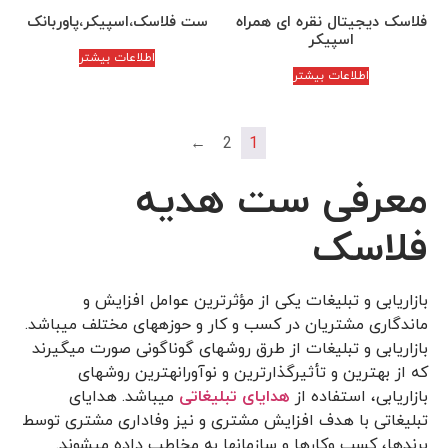
فلاسک دیجیتال نقره ای همراه
ست فلاسک،اسپیکر،پاوربانک
اسپیکر
اطلاعات بیشتر
اطلاعات بیشتر
←
2
1
معرفی ست هدیه
فلاسک
بازاریابی و تبلیغات یکی از مؤثرترین عوامل افزایش و
ماندگاری مشتریان در کسب و کار و حوزه­های مختلف می­باشد.
بازاریابی و تبلیغات از طرق روش­های گوناگونی صورت می­گیرند
که از بهترین و تأثیرگذارترین و نوآورانه­ترین روش­های
بازاریابی، استفاده از
هدایای تبلیغاتی
می­باشد. هدایای
تبلیغاتی با هدف افزایش مشتری و نیز وفاداری مشتری توسط
برندها، کسب وکارها و سازمان­ها به مخاطب داده می­شوند.