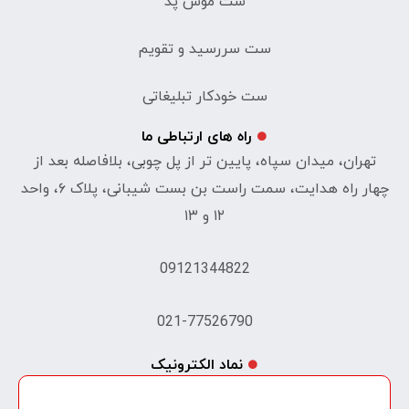
ست موس پد
ست سررسید و تقویم
ست خودکار تبلیغاتی
راه های ارتباطی ما
تهران، میدان سپاه، پایین تر از پل چوبی، بلافاصله بعد از
چهار راه هدایت، سمت راست بن بست شیبانی، پلاک ۶، واحد
۱۲ و ۱۳
09121344822
021-77526790
نماد الکترونیک