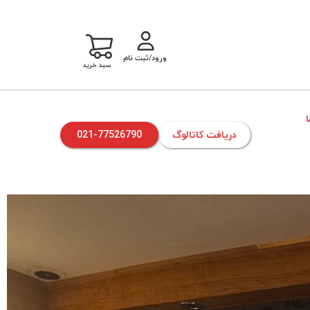
ورود/ثبت نام
سبد خرید
دریافت کاتالوگ
021-77526790