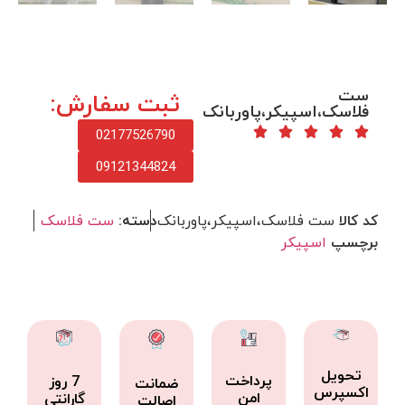
ست
ثبت سفارش:
فلاسک،اسپیکر،پاوربانک
02177526790
09121344824
کد کالا
ست فلاسک،اسپیکر،پاوربانک
دسته:
ست فلاسک
برچسپ
اسپیکر
تحویل
پرداخت
7 روز
ضمانت
اکسپرس
امن
گارانتی
اصالت