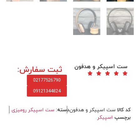
ست اسپیکر و هدفون
ثبت سفارش:
02177526790
09121344824
کد کالا
ست اسپیکر و هدفون
دسته:
ست اسپیکر رومیزی
برچسپ
اسپیکر