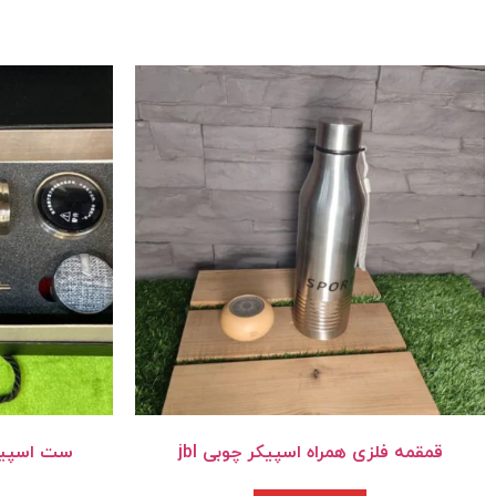
قمقمه فلزی همراه اسپیکر چوبی jbl
ست اسپیکر