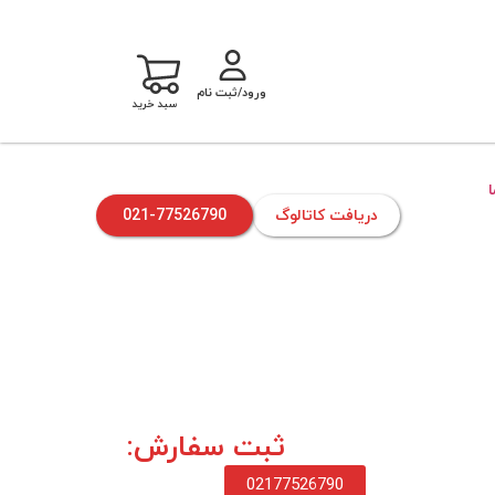
ورود/ثبت نام
سبد خرید
دریافت کاتالوگ
021-77526790
ثبت سفارش:
02177526790