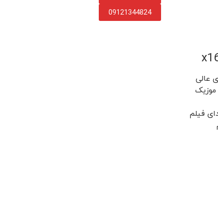
09121344824
 عالی
ی فیلم