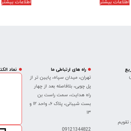
اطلاعات بیشتر
اطلاعات بیشتر
یع
راه های ارتباطی ما
نماد الک
ی
تهران، میدان سپاه، پایین تر از
پل چوبی، بلافاصله بعد از چهار
راه هدایت، سمت راست بن
بست شیبانی، پلاک ۶، واحد ۱۲ و
۱۳
تقویم
09121344822