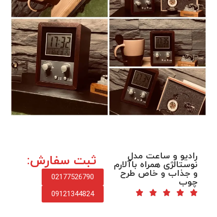
رادیو و ساعت مدل
ثبت سفارش:
نوستالژی همراه باآلارم
و جذاب و خاص طرح
02177526790
چوب
09121344824