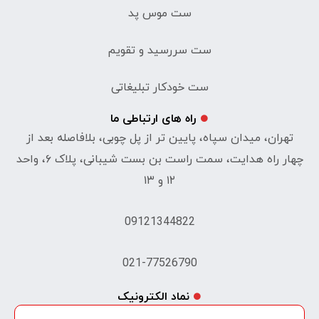
ست موس پد
ست سررسید و تقویم
ست خودکار تبلیغاتی
راه های ارتباطی ما
تهران، میدان سپاه، پایین تر از پل چوبی، بلافاصله بعد از
چهار راه هدایت، سمت راست بن بست شیبانی، پلاک ۶، واحد
۱۲ و ۱۳
09121344822
021-77526790
نماد الکترونیک