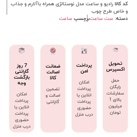
کد کالا
رادیو و ساعت مدل نوستالژی همراه باآلارم و جذاب
و خاص طرح چوب
دسته:
ست ساعت
برچسپ
ساعت
تحویل
پرداخت
7 روز
ضمانت
اکسپرس
امن
گارانتی
اصالت
بازگشت
کالا
حمل
امکان
وجه
رایگان
پرداخت
تضمین
سفارشات
امکان
انلاین یا
اصالت و
بالای 1
پرداخت
پرداخت
گارانتی
میلیون
انلاین یا
حضوری
تومان
پرداخت
درب منزل
حضوری
درب منزل