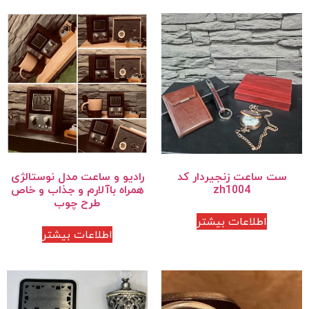
ست ساعت زنجیردار کد
رادیو و ساعت مدل نوستالژی
zh1004
همراه باآلارم و جذاب و خاص
طرح چوب
اطلاعات بیشتر
اطلاعات بیشتر