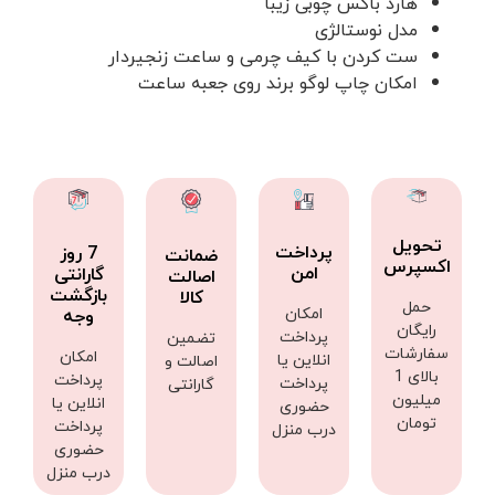
هارد باکس چوبی زیبا
مدل نوستالژی
ست کردن با کیف چرمی و ساعت زنجیردار
امکان چاپ لوگو برند روی جعبه ساعت
تحویل
پرداخت
7 روز
ضمانت
اکسپرس
امن
گارانتی
اصالت
بازگشت
کالا
حمل
امکان
وجه
رایگان
پرداخت
تضمین
سفارشات
امکان
انلاین یا
اصالت و
بالای 1
پرداخت
پرداخت
گارانتی
میلیون
انلاین یا
حضوری
تومان
پرداخت
درب منزل
حضوری
درب منزل