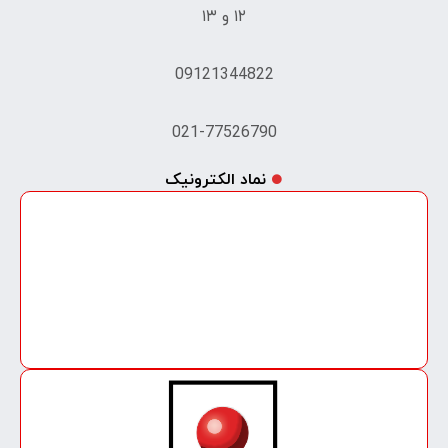
۱۲ و ۱۳
09121344822
021-77526790
نماد الکترونیک