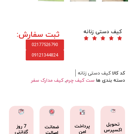
کیف دستی زنانه
ثبت سفارش:
02177526790
09121344824
کد کالا
کیف دستی زنانه
دسته بندی ها
ست کیف چرم
,
کیف مدارک سفر
تحویل
پرداخت
7 روز
ضمانت
اکسپرس
امن
گارانتی
اصالت