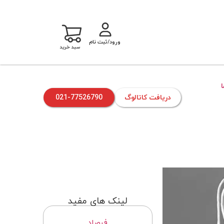
ورود/ثبت نام
سبد خرید
دریافت کاتالوگ
021-77526790
لینک های مفید
فرصاد