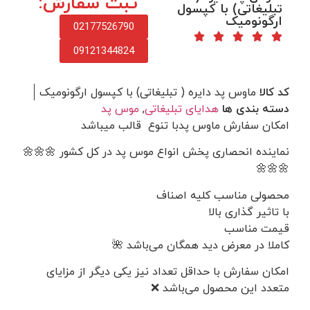
ثبت سفارش:
تبلیغاتی) با کپسول
ارگونومیک
02177526790
09121344824
کد کالا
ماوس پد دایره ( تبلیغاتی) با کپسول ارگونومیک
دسته بندی ها
هدایای تبلیغاتی
,
موس پد
امکان سفارش ماوس پدبا تنوع قالب میباشد
نماینده انحصاری پخش انواع موس پد در کل کشور 🌼🌼🌼
🌼🌼🌼
محصولی مناسب کلیه اصناف
با تاثیر گذاری بالا
قیمت مناسب
کاملا در معرض دید همگان می‌باشد 🌺
امکان سفارش با حداقل تعداد نیز یکی دیگر از مزایای
متعدد این محصول می‌باشد ❌