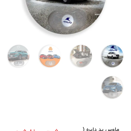
ماوس پد دایره (