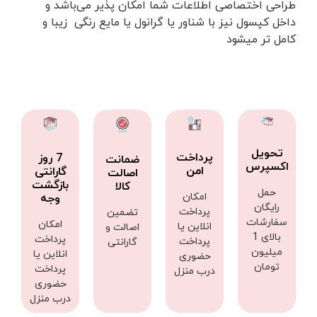
طراحی اختصاصی اطلاعات شما امکان پذیر می‌باشد و
داخل کپسول نیز با شناور یا گرانول یا مایع رنگی زیبا و
کامل تر میشود
تحویل
پرداخت
7 روز
ضمانت
اکسپرس
امن
گارانتی
اصالت
بازگشت
کالا
حمل
امکان
وجه
رایگان
پرداخت
تضمین
سفارشات
امکان
انلاین یا
اصالت و
بالای 1
پرداخت
پرداخت
گارانتی
میلیون
انلاین یا
حضوری
تومان
پرداخت
درب منزل
حضوری
درب منزل