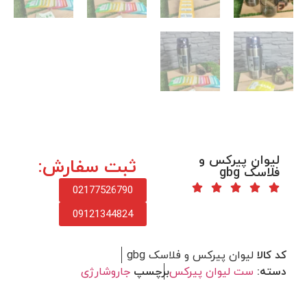
لیوان پیرکس و
ثبت سفارش:
فلاسک gbg
02177526790
09121344824
کد کالا
لیوان پیرکس و فلاسک gbg
دسته:
ست لیوان پیرکس
برچسپ
جاروشارژی