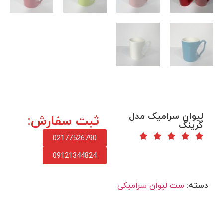
لیوان سرامیک مدل
ثبت سفارش:
گرینگ
02177526790
09121344824
دسته:
ست لیوان سرامیکی