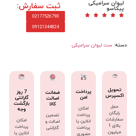
لیوان سرامیکی
ثبت سفارش:
پیکاسو
02177526790
09121344824
دسته:
ست لیوان سرامیکی
تحویل
پرداخت
7 روز
ضمانت
اکسپرس
امن
گارانتی
اصالت
بازگشت
کالا
حمل
امکان
وجه
رایگان
پرداخت
تضمین
سفارشات
امکان
انلاین یا
اصالت و
بالای 1
پرداخت
پرداخت
گارانتی
میلیون
انلاین یا
حضوری