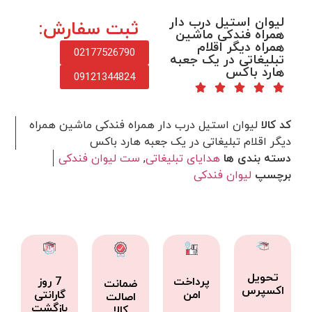
لیوان استیل درب دار
ثبت سفارش:
همراه فندکی ماشین
همراه دیگر اقلام
02177526790
تبلیغاتی در یک جعبه
هارد باکس
09121344824
کد کالا
لیوان استیل درب دار همراه فندکی ماشین همراه
دیگر اقلام تبلیغاتی در یک جعبه هارد باکس
دسته بندی ها
هدایای تبلیغاتی
,
ست لیوان فندکی
برچسپ
لیوان فندکی
تحویل
پرداخت
7 روز
ضمانت
اکسپرس
امن
گارانتی
اصالت
بازگشت
کالا