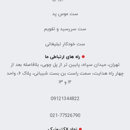
ست موس پد
ست سررسید و تقویم
ست خودکار تبلیغاتی
راه های ارتباطی ما
تهران، میدان سپاه، پایین تر از پل چوبی، بلافاصله بعد از
چهار راه هدایت، سمت راست بن بست شیبانی، پلاک ۶، واحد
۱۲ و ۱۳
09121344822
021-77526790
نماد الکترونیک