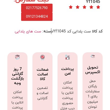
Yf1045
02177526790
09121344824
کد کالا
ست یلدایی کد Yf1045
دسته:
ست های یلدایی
تحویل
پرداخت
7 روز
ضمانت
اکسپرس
امن
گارانتی
اصالت
بازگشت
کالا
حمل
امکان
وجه
رایگان
پرداخت
تضمین
سفارشات
امکان
انلاین یا
اصالت و
بالای 1
پرداخت
پرداخت
گارانتی
میلیون
انلاین یا
حضوری
تومان
پرداخت
درب منزل