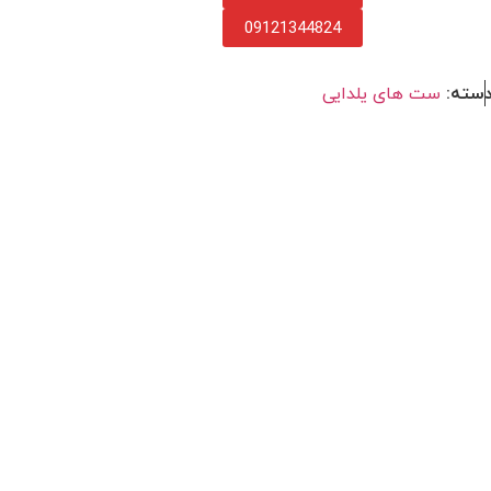
09121344824
سته:
ست های یلدایی