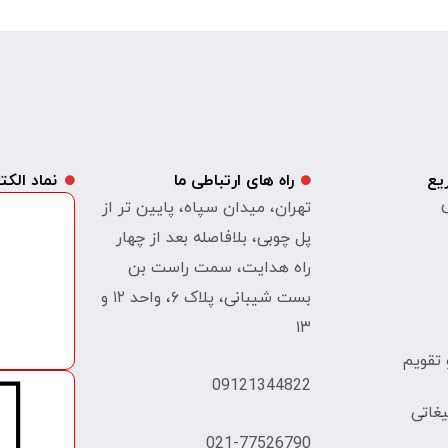
یع
راه های ارتباطی ما
نماد الک
ی
تهران، میدان سپاه، پایین تر از
پل چوبی، بلافاصله بعد از چهار
راه هدایت، سمت راست بن
بست شیبانی، پلاک ۶، واحد ۱۲ و
۱۳
تقویم
09121344822
غاتی
021-77526790