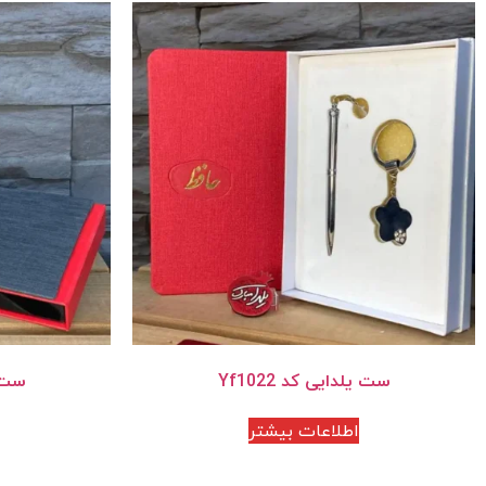
ست یلدایی کد Yf1022
ست یل
اطلاعات بیشتر