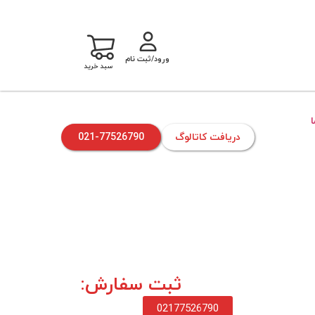
ورود/ثبت نام
سبد خرید
دریافت کاتالوگ
021-77526790
ثبت سفارش:
02177526790