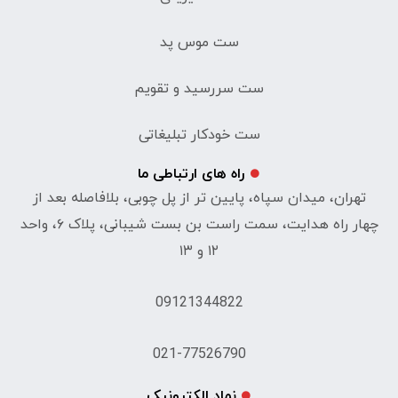
ست موس پد
ست سررسید و تقویم
ست خودکار تبلیغاتی
راه های ارتباطی ما
تهران، میدان سپاه، پایین تر از پل چوبی، بلافاصله بعد از
چهار راه هدایت، سمت راست بن بست شیبانی، پلاک ۶، واحد
۱۲ و ۱۳
09121344822
021-77526790
نماد الکترونیک