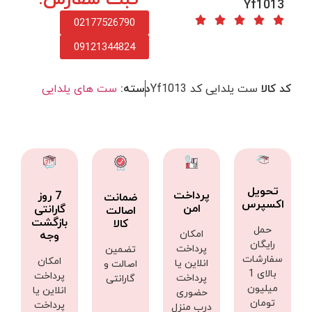
Yf1013
02177526790
09121344824
کد کالا
ست یلدایی کد Yf1013
دسته:
ست های یلدایی
تحویل
پرداخت
7 روز
ضمانت
اکسپرس
امن
گارانتی
اصالت
بازگشت
کالا
حمل
امکان
وجه
رایگان
پرداخت
تضمین
سفارشات
امکان
انلاین یا
اصالت و
بالای 1
پرداخت
پرداخت
گارانتی
میلیون
انلاین یا
حضوری
تومان
پرداخت
درب منزل