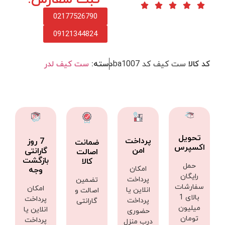
02177526790
09121344824
کد کالا
ست کیف کد ba1007
دسته:
ست کیف لدر
تحویل
پرداخت
7 روز
ضمانت
اکسپرس
امن
گارانتی
اصالت
بازگشت
کالا
حمل
امکان
وجه
رایگان
پرداخت
تضمین
سفارشات
امکان
انلاین یا
اصالت و
بالای 1
پرداخت
پرداخت
گارانتی
میلیون
انلاین یا
حضوری
تومان
پرداخت
درب منزل