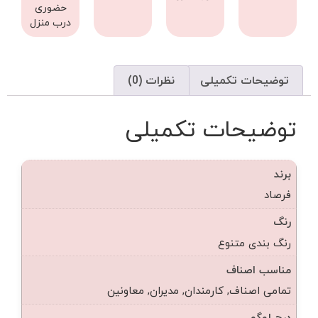
حضوری
درب منزل
توضیحات تکمیلی
نظرات (0)
توضیحات تکمیلی
برند
فرصاد
رنگ
رنگ بندی متنوع
مناسب اصناف
تمامی اصناف, کارمندان, مدیران, معاونین
درج لوگو