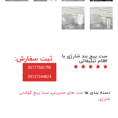
ست پیج بند شارژی با
ثبت سفارش:
اقلام تبلیغاتی
02177526790
09121344824
دسته بندی ها
ست های مدیریتی
,
ست پیچ گوشتی
شارژی