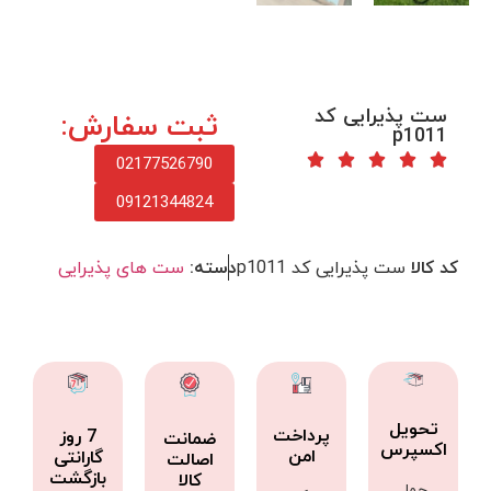
ست پذیرایی کد
ثبت سفارش:
p1011
02177526790
09121344824
کد کالا
ست پذیرایی کد p1011
دسته:
ست های پذیرایی
تحویل
پرداخت
7 روز
ضمانت
اکسپرس
امن
گارانتی
اصالت
بازگشت
کالا
حمل