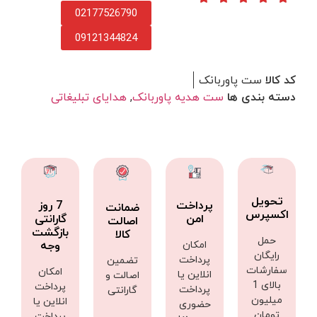
02177526790
09121344824
کد کالا
ست پاوربانک
دسته بندی ها
ست هدیه پاوربانک
,
هدایای تبلیغاتی
تحویل
پرداخت
7 روز
ضمانت
اکسپرس
امن
گارانتی
اصالت
بازگشت
کالا
حمل
امکان
وجه
رایگان
پرداخت
تضمین
سفارشات
امکان
انلاین یا
اصالت و
بالای 1
پرداخت
پرداخت
گارانتی
میلیون
انلاین یا
حضوری
تومان
پرداخت