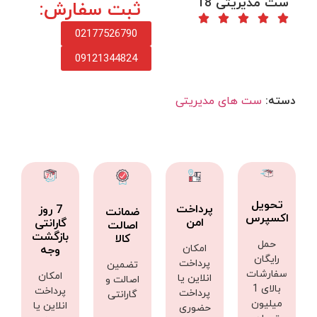
ست مدیریتی 18
ثبت سفارش:
02177526790
09121344824
دسته:
ست های مدیریتی
تحویل
پرداخت
7 روز
ضمانت
اکسپرس
امن
گارانتی
اصالت
بازگشت
کالا
حمل
امکان
وجه
رایگان
پرداخت
تضمین
سفارشات
امکان
انلاین یا
اصالت و
بالای 1
پرداخت
پرداخت
گارانتی
میلیون
انلاین یا
حضوری