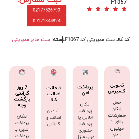
F1067
02177526790
09121344824
کد کالا
ست مدیریتی کد F1067
دسته:
ست های مدیریتی
تحویل
پرداخت
7 روز
ضمانت
اکسپرس
امن
گارانتی
اصالت
بازگشت
کالا
حمل
امکان
وجه
رایگان
پرداخت
تضمین
سفارشات
امکان
انلاین یا
اصالت و
بالای 1
پرداخت
پرداخت
گارانتی
میلیون
انلاین یا
حضوری
تومان
پرداخت
درب منزل