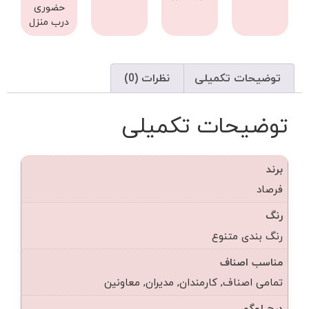
حضوری
درب منزل
توضیحات تکمیلی
نظرات (0)
توضیحات تکمیلی
برند
فرصاد
رنگ
رنگ بندی متنوع
مناسب اصناف
تمامی اصناف, کارمندان, مدیران, معاونین
درج لوگو