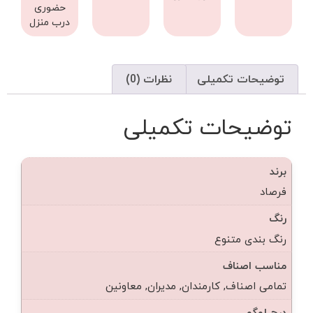
حضوری
درب منزل
توضیحات تکمیلی
نظرات (0)
توضیحات تکمیلی
برند
فرصاد
رنگ
رنگ بندی متنوع
مناسب اصناف
تمامی اصناف, کارمندان, مدیران, معاونین
درج لوگو