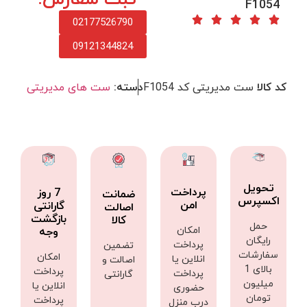
F1054
02177526790
09121344824
کد کالا
ست مدیریتی کد F1054
دسته:
ست های مدیریتی
تحویل
پرداخت
7 روز
ضمانت
اکسپرس
امن
گارانتی
اصالت
بازگشت
کالا
حمل
امکان
وجه
رایگان
پرداخت
تضمین
سفارشات
امکان
انلاین یا
اصالت و
بالای 1
پرداخت
پرداخت
گارانتی
میلیون
انلاین یا
حضوری
تومان
پرداخت
درب منزل