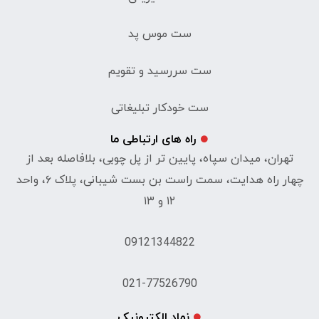
ست موس پد
ست سررسید و تقویم
ست خودکار تبلیغاتی
راه های ارتباطی ما
تهران، میدان سپاه، پایین تر از پل چوبی، بلافاصله بعد از
چهار راه هدایت، سمت راست بن بست شیبانی، پلاک ۶، واحد
۱۲ و ۱۳
09121344822
021-77526790
نماد الکترونیک