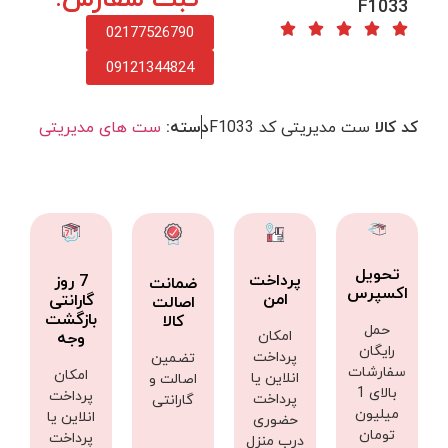
F1033
02177526790
09121344824
کد کالا
ست مدیریتی کد F1033
دسته:
ست های مدیریتی
تحویل
پرداخت
7 روز
ضمانت
اکسپرس
امن
گارانتی
اصالت
بازگشت
کالا
حمل
امکان
وجه
رایگان
پرداخت
تضمین
سفارشات
امکان
انلاین یا
اصالت و
بالای 1
پرداخت
پرداخت
گارانتی
میلیون
انلاین یا
حضوری
تومان
پرداخت
درب منزل