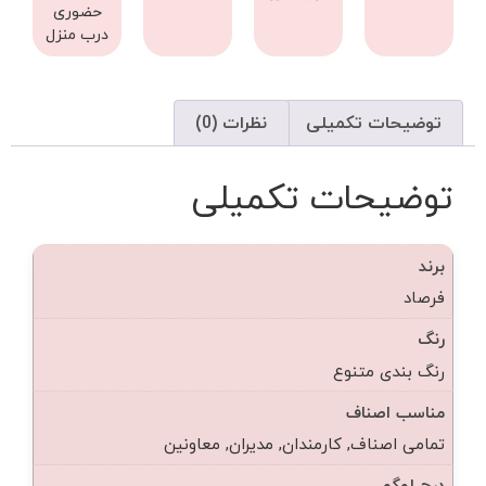
حضوری
درب منزل
توضیحات تکمیلی
نظرات (0)
توضیحات تکمیلی
برند
فرصاد
رنگ
رنگ بندی متنوع
مناسب اصناف
تمامی اصناف, کارمندان, مدیران, معاونین
درج لوگو