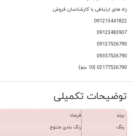
راه های ارتباطی با کارشناسان فروش
091213441822
09123483907
09127526790
09357526790
02177526790 {10 خط}
توضیحات تکمیلی
برند
فرصاد
رنگ
رنگ بندی متنوع