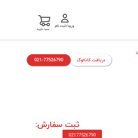
ورود/ثبت نام
سبد خرید
دریافت کاتالوگ
021-77526790
ثبت سفارش:
02177526790