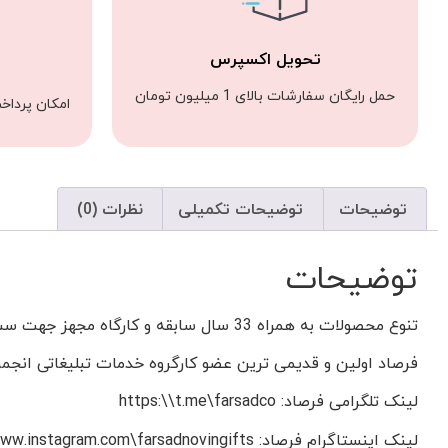
تحویل اکسپرس
حمل رایگان سفارشات بالای 1 میلیون تومان
امکان پرداخ
توضیحات
توضیحات تکمیلی
نظرات (0)
توضیحات
تنوع محصولات به همراه 33 سال سابقه و کارگاه مجهز جهت ست های انتخابی شما
فرصاد اولین و قدیمی ترین عضو کارگروه خدمات تبلیغاتی انج
لینک تلگرامی فرصاد: https:\\t.me\farsadco
لینک اینستاگرام فرصاد: https:\\www.instagram.com\farsadnovingifts