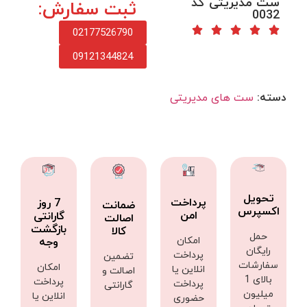
ست مدیریتی کد
ثبت سفارش:
0032
02177526790
09121344824
دسته:
ست های مدیریتی
تحویل
پرداخت
7 روز
ضمانت
اکسپرس
امن
گارانتی
اصالت
بازگشت
کالا
حمل
امکان
وجه
رایگان
پرداخت
تضمین
سفارشات
امکان
انلاین یا
اصالت و
بالای 1
پرداخت
پرداخت
گارانتی
میلیون
انلاین یا
حضوری