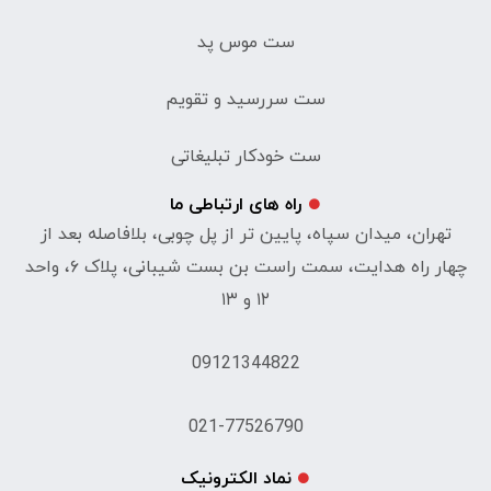
ست موس پد
ست سررسید و تقویم
ست خودکار تبلیغاتی
راه های ارتباطی ما
تهران، میدان سپاه، پایین تر از پل چوبی، بلافاصله بعد از
چهار راه هدایت، سمت راست بن بست شیبانی، پلاک ۶، واحد
۱۲ و ۱۳
09121344822
021-77526790
نماد الکترونیک