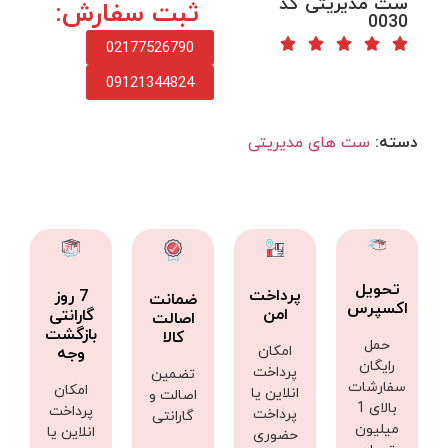
ست مدیریتی کد
ثبت سفارش:
0030
02177526790
09121344824
دسته:
ست های مدیریتی
تحویل
پرداخت
7 روز
ضمانت
اکسپرس
امن
گارانتی
اصالت
بازگشت
کالا
حمل
امکان
وجه
رایگان
پرداخت
تضمین
سفارشات
امکان
انلاین یا
اصالت و
بالای 1
پرداخت
پرداخت
گارانتی
میلیون
انلاین یا
حضوری