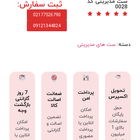
ست مدیریتی کد
ثبت سفارش:
0028
02177526790
09121344824
دسته:
ست های مدیریتی
تحویل
پرداخت
7 روز
ضمانت
اکسپرس
امن
گارانتی
اصالت
بازگشت
کالا
حمل
امکان
وجه
رایگان
پرداخت
تضمین
سفارشات
امکان
انلاین یا
اصالت و
بالای 1
پرداخت
پرداخت
گارانتی
میلیون
انلاین یا
حضوری