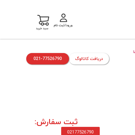
ورود/ثبت نام
سبد خرید
دریافت کاتالوگ
021-77526790
ثبت سفارش:
02177526790