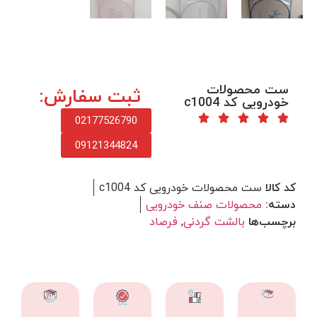
ست محصولات
ثبت سفارش:
خودرویی کد c1004
02177526790
09121344824
کد کالا
ست محصولات خودرویی کد c1004
دسته:
محصولات صنف خودرویی
برچسب‌ها
بالشت گردنی
,
فرصاد