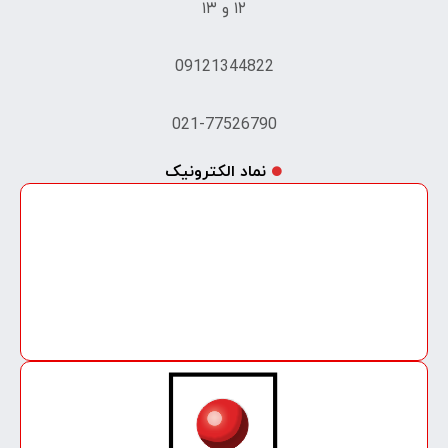
۱۲ و ۱۳
09121344822
021-77526790
نماد الکترونیک