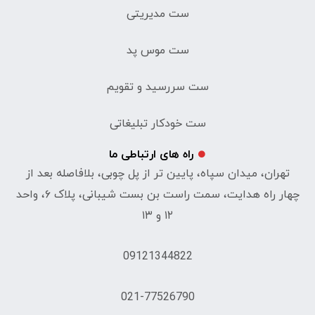
ست مدیریتی
ست موس پد
ست سررسید و تقویم
ست خودکار تبلیغاتی
راه های ارتباطی ما
تهران، میدان سپاه، پایین تر از پل چوبی، بلافاصله بعد از
چهار راه هدایت، سمت راست بن بست شیبانی، پلاک ۶، واحد
۱۲ و ۱۳
09121344822
021-77526790