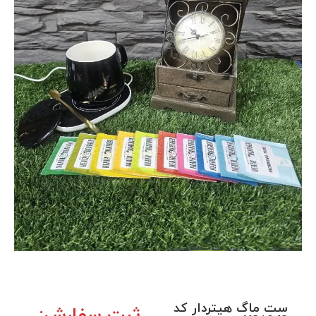
ست ماگ هیتردار کد
ثبت سفارش: