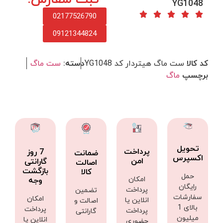
YG1048
02177526790
09121344824
کد کالا
ست ماگ هیتردار کد YG1048
دسته:
ست ماگ
برچسپ
ماگ
تحویل
پرداخت
7 روز
ضمانت
اکسپرس
امن
گارانتی
اصالت
بازگشت
کالا
حمل
امکان
وجه
رایگان
پرداخت
تضمین
سفارشات
امکان
انلاین یا
اصالت و
بالای 1
پرداخت
پرداخت
گارانتی
میلیون
انلاین یا
حضوری