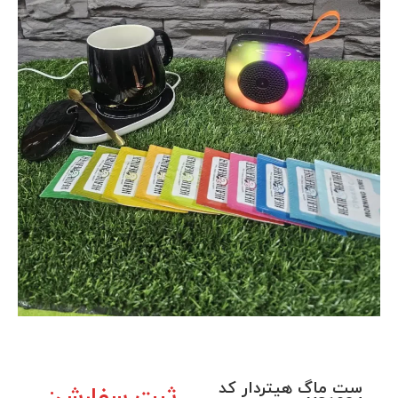
ست ماگ هیتردار کد
ثبت سفارش: