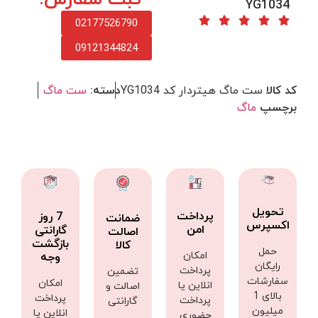
YG1034
02177526790
09121344824
کد کالا
ست ماگ هیتردار کد YG1034
دسته:
ست ماگ
برچسپ
ماگ
تحویل
پرداخت
7 روز
ضمانت
اکسپرس
امن
گارانتی
اصالت
بازگشت
کالا
حمل
امکان
وجه
رایگان
پرداخت
تضمین
سفارشات
امکان
انلاین یا
اصالت و
بالای 1
پرداخت
پرداخت
گارانتی
میلیون
انلاین یا
حضوری