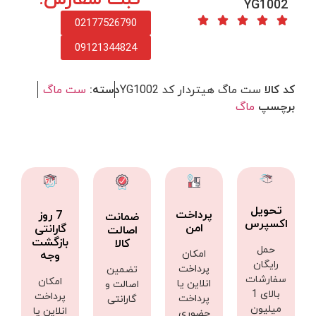
YG1002
02177526790
09121344824
کد کالا
ست ماگ هیتردار کد YG1002
دسته:
ست ماگ
برچسپ
ماگ
تحویل
پرداخت
7 روز
ضمانت
اکسپرس
امن
گارانتی
اصالت
بازگشت
کالا
حمل
امکان
وجه
رایگان
پرداخت
تضمین
سفارشات
امکان
انلاین یا
اصالت و
بالای 1
پرداخت
پرداخت
گارانتی
میلیون
انلاین یا
حضوری