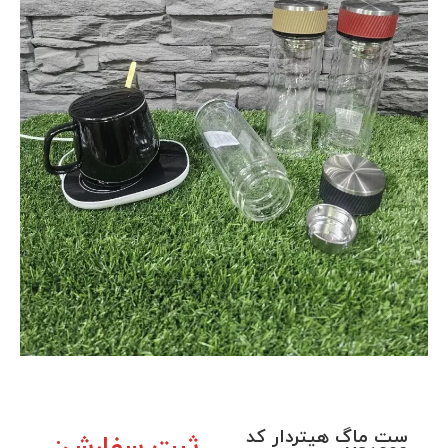
ست ماگ هیتردار کد
ثبت سفارش: