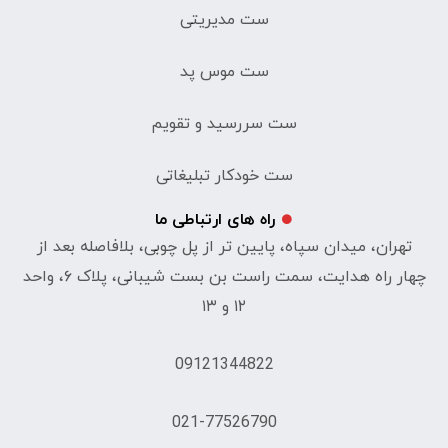
ست مدیریتی
ست موس پد
ست سررسید و تقویم
ست خودکار تبلیغاتی
راه های ارتباطی ما
تهران، میدان سپاه، پایین تر از پل چوبی، بلافاصله بعد از
چهار راه هدایت، سمت راست بن بست شیبانی، پلاک ۶، واحد
۱۲ و ۱۳
09121344822
021-77526790