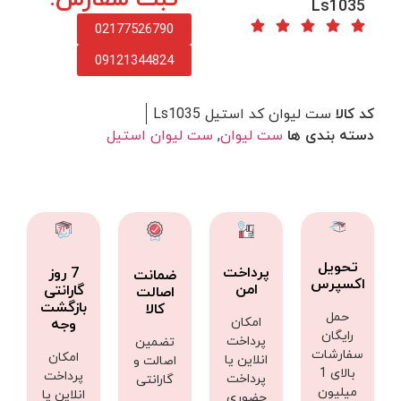
Ls1035
02177526790
09121344824
کد کالا
ست لیوان کد استیل Ls1035
دسته بندی ها
ست لیوان
,
ست لیوان استیل
تحویل
پرداخت
7 روز
ضمانت
اکسپرس
امن
گارانتی
اصالت
بازگشت
کالا
حمل
امکان
وجه
رایگان
پرداخت
تضمین
سفارشات
امکان
انلاین یا
اصالت و
بالای 1
پرداخت
پرداخت
گارانتی
میلیون
انلاین یا
حضوری