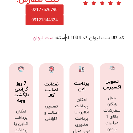
02177526790
09121344824
کد کالا
ست لیوان کد L1034
دسته:
ست لیوان
تحویل
پرداخت
7 روز
ضمانت
اکسپرس
امن
گارانتی
اصالت
بازگشت
کالا
حمل
امکان
وجه
رایگان
پرداخت
تضمین
سفارشات
امکان
انلاین یا
اصالت و
بالای 1
پرداخت
پرداخت
گارانتی
میلیون
انلاین یا
حضوری
تومان
پرداخت
درب منزل