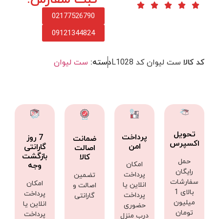
02177526790
09121344824
کد کالا
ست لیوان کد L1028
دسته:
ست لیوان
تحویل
پرداخت
7 روز
ضمانت
اکسپرس
امن
گارانتی
اصالت
بازگشت
کالا
حمل
امکان
وجه
رایگان
پرداخت
تضمین
سفارشات
امکان
انلاین یا
اصالت و
بالای 1
پرداخت
پرداخت
گارانتی
میلیون
انلاین یا
حضوری
تومان
پرداخت
درب منزل