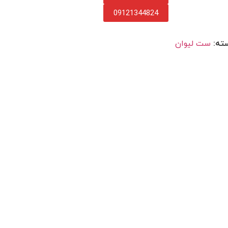
09121344824
ته:
ست لیوان