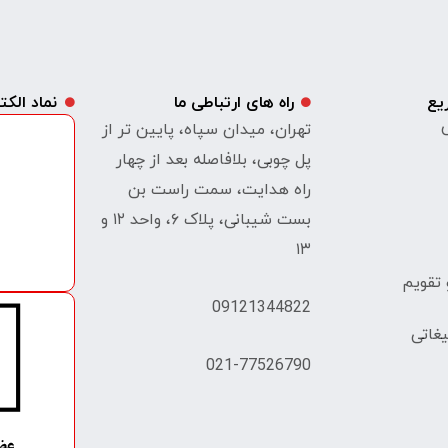
یع
راه های ارتباطی ما
نماد الک
ی
تهران، میدان سپاه، پایین تر از
پل چوبی، بلافاصله بعد از چهار
راه هدایت، سمت راست بن
بست شیبانی، پلاک ۶، واحد ۱۲ و
۱۳
تقویم
09121344822
غاتی
021-77526790