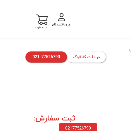
ورود/ثبت نام
سبد خرید
دریافت کاتالوگ
021-77526790
ثبت سفارش:
02177526790