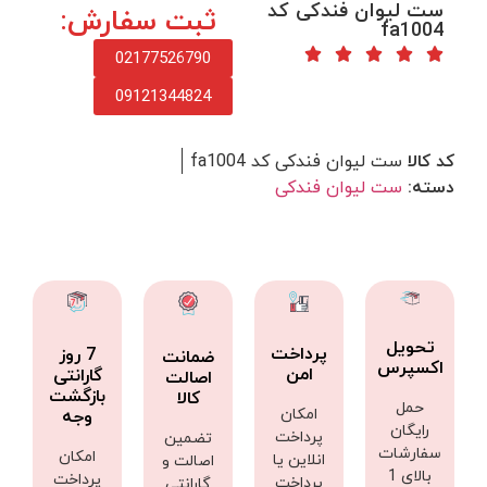
ست لیوان فندکی کد
ثبت سفارش:
fa1004
02177526790
09121344824
کد کالا
ست لیوان فندکی کد fa1004
دسته:
ست لیوان فندکی
تحویل
پرداخت
7 روز
ضمانت
اکسپرس
امن
گارانتی
اصالت
بازگشت
کالا
حمل
امکان
وجه
رایگان
پرداخت
تضمین
سفارشات
امکان
انلاین یا
اصالت و
بالای 1
پرداخت
پرداخت
گارانتی