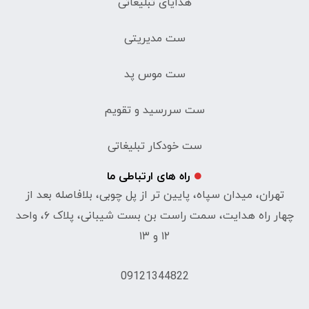
ست موس پد
ست سررسید و تقویم
ست خودکار تبلیغاتی
راه های ارتباطی ما
تهران، میدان سپاه، پایین تر از پل چوبی، بلافاصله بعد از
چهار راه هدایت، سمت راست بن بست شیبانی، پلاک ۶، واحد
۱۲ و ۱۳
09121344822
021-77526790
نماد الکترونیک