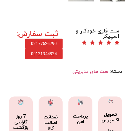
ست فلزی خودکار و
ثبت سفارش:
اسپیکر
02177526790
09121344824
دسته:
ست های مدیریتی
تحویل
پرداخت
7 روز
ضمانت
اکسپرس
امن
گارانتی
اصالت
بازگشت
کالا
حمل