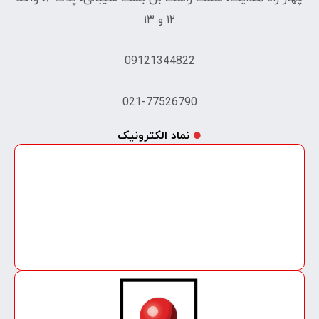
۱۲ و ۱۳
09121344822
021-77526790
نماد الکترونیک