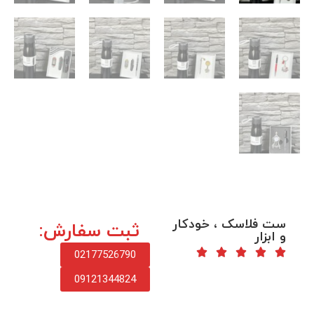
ست فلاسک ، خودکار
ثبت سفارش:
و ابزار
02177526790
09121344824