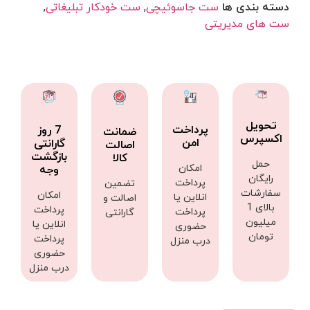
دسته بندی ها
ست جاسوئیچی
,
ست خودکار تبلیغاتی
,
ست های مدیریتی
تحویل
پرداخت
7 روز
ضمانت
اکسپرس
امن
گارانتی
اصالت
بازگشت
کالا
حمل
امکان
وجه
رایگان
پرداخت
تضمین
سفارشات
امکان
انلاین یا
اصالت و
بالای 1
پرداخت
پرداخت
گارانتی
میلیون
انلاین یا
حضوری
تومان
پرداخت
درب منزل
حضوری
درب منزل