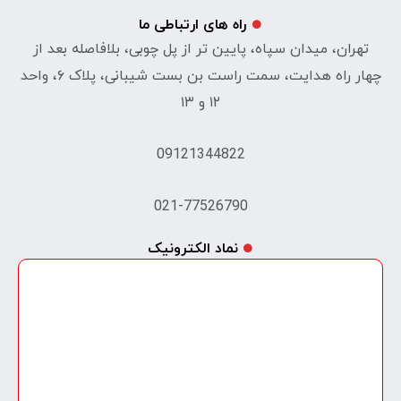
راه های ارتباطی ما
تهران، میدان سپاه، پایین تر از پل چوبی، بلافاصله بعد از
چهار راه هدایت، سمت راست بن بست شیبانی، پلاک ۶، واحد
۱۲ و ۱۳
09121344822
021-77526790
نماد الکترونیک