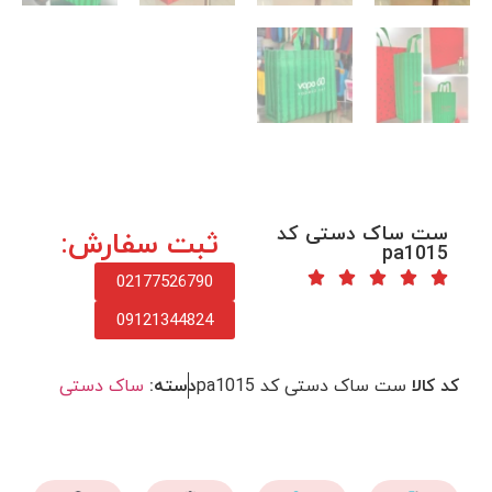
ست ساک دستی کد
ثبت سفارش:
pa1015
02177526790
09121344824
کد کالا
ست ساک دستی کد pa1015
دسته:
ساک دستی