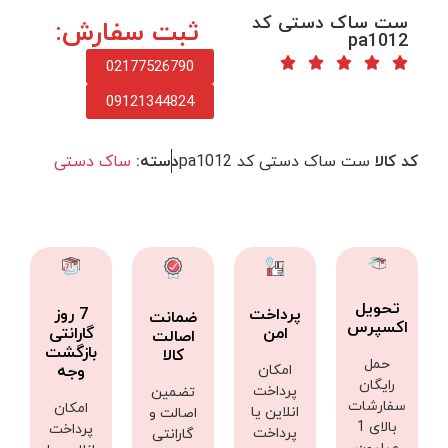
ست ساک دستی کد
ثبت سفارش:
pa1012
02177526790
09121344824
کد کالا
ست ساک دستی کد pa1012
دسته:
ساک دستی
تحویل
پرداخت
7 روز
ضمانت
اکسپرس
امن
گارانتی
اصالت
بازگشت
کالا
حمل
امکان
وجه
رایگان
پرداخت
تضمین
سفارشات
امکان
انلاین یا
اصالت و
بالای 1
پرداخت
پرداخت
گارانتی
میلیون