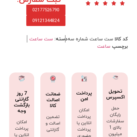
02177526790
09121344824
کد کالا
ست ساعت شماره سه
دسته:
ست ساعت
برچسپ
ساعت
تحویل
پرداخت
7 روز
ضمانت
اکسپرس
امن
گارانتی
اصالت
بازگشت
کالا
حمل
امکان
وجه
رایگان
پرداخت
تضمین
سفارشات
امکان
انلاین یا
اصالت و
بالای 1
پرداخت
پرداخت
گارانتی
میلیون
انلاین یا
حضوری