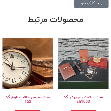
اینجا کلیک کنید
محصولات مرتبط
ست ساعت زنجیردار کد
ست نفیس حافظ طلوع کد
152
zh1003