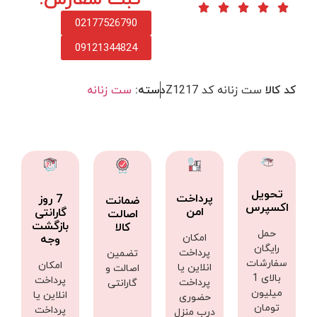
02177526790
09121344824
کد کالا
ست زنانه کد Z1217
دسته:
ست زنانه
تحویل
پرداخت
7 روز
ضمانت
اکسپرس
امن
گارانتی
اصالت
بازگشت
کالا
حمل
امکان
وجه
رایگان
پرداخت
تضمین
سفارشات
امکان
انلاین یا
اصالت و
بالای 1
پرداخت
پرداخت
گارانتی
میلیون
انلاین یا
حضوری
تومان
پرداخت
درب منزل