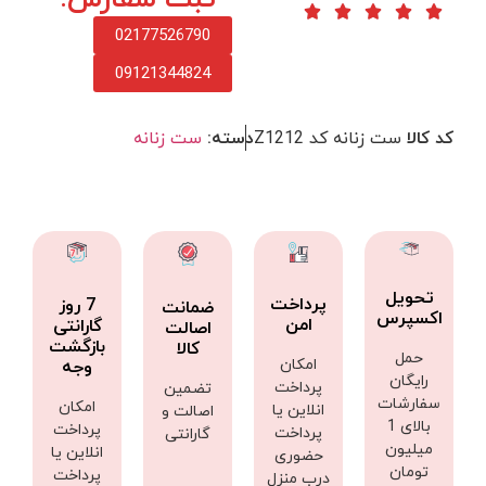
02177526790
09121344824
کد کالا
ست زنانه کد Z1212
دسته:
ست زنانه
تحویل
پرداخت
7 روز
ضمانت
اکسپرس
امن
گارانتی
اصالت
بازگشت
کالا
حمل
امکان
وجه
رایگان
پرداخت
تضمین
سفارشات
امکان
انلاین یا
اصالت و
بالای 1
پرداخت
پرداخت
گارانتی
میلیون
انلاین یا
حضوری
تومان
پرداخت
درب منزل