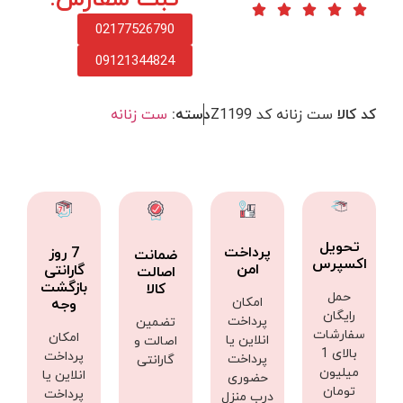
02177526790
09121344824
کد کالا
ست زنانه کد Z1199
دسته:
ست زنانه
تحویل
پرداخت
7 روز
ضمانت
اکسپرس
امن
گارانتی
اصالت
بازگشت
کالا
حمل
امکان
وجه
رایگان
پرداخت
تضمین
سفارشات
امکان
انلاین یا
اصالت و
بالای 1
پرداخت
پرداخت
گارانتی
میلیون
انلاین یا
حضوری
تومان
پرداخت
درب منزل